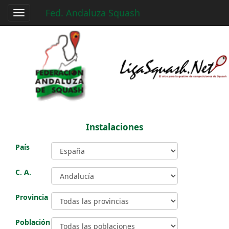
Fed. Andaluza Squash
Toggle
navigation
Instalaciones
País
C. A.
Provincia
Población