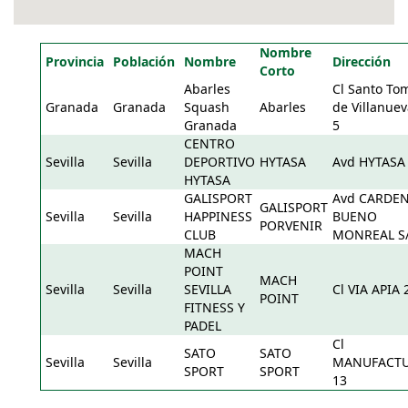
Nombre
Provincia
Población
Nombre
Dirección
Corto
Abarles
Cl Santo To
Granada
Granada
Squash
Abarles
de Villanuev
Granada
5
CENTRO
Sevilla
Sevilla
DEPORTIVO
HYTASA
Avd HYTASA
HYTASA
GALISPORT
Avd CARDE
GALISPORT
Sevilla
Sevilla
HAPPINESS
BUENO
PORVENIR
CLUB
MONREAL S
MACH
POINT
MACH
Sevilla
Sevilla
SEVILLA
Cl VIA APIA 
POINT
FITNESS Y
PADEL
Cl
SATO
SATO
Sevilla
Sevilla
MANUFACT
SPORT
SPORT
13